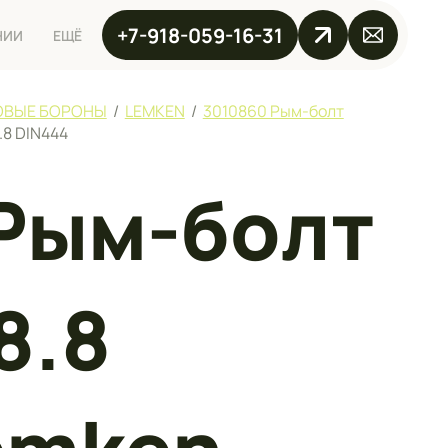
+7-918-059-16-31
НИИ
ЕЩЁ
ОВЫЕ БОРОНЫ
/
LEMKEN
/
3010860 Рым-болт
.8 DIN444
Рым-болт
8.8