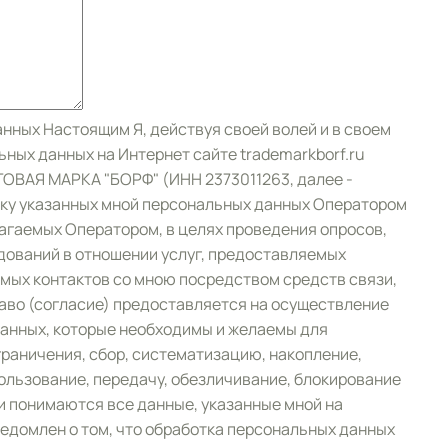
анных Настоящим Я, действуя своей волей и в своем
ьных данных на Интернет сайте trademarkborf.ru
ОВАЯ МАРКА "БОРФ" (ИНН 2373011263, далее -
тку указанных мной персональных данных Оператором
лагаемых Оператором, в целях проведения опросов,
дований в отношении услуг, предоставляемых
ямых контактов со мною посредством средств связи,
аво (согласие) предоставляется на осуществление
анных, которые необходимы и желаемы для
раничения, сбор, систематизацию, накопление,
пользование, передачу, обезличивание, блокирование
и понимаются все данные, указанные мной на
едомлен о том, что обработка персональных данных