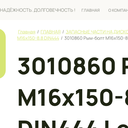
О. НАДЁЖНОСТЬ. ДОЛГОВЕЧНОСТЬ !
ГЛАВНАЯ
О КОМПА
Главная
/
ГЛАВНАЯ
/
ЗАПАСНЫЕ ЧАСТИ НА ДИСК
М16х150-8.8 DIN444
/
3010860 Рым-болт М16х150-8
3010860 
М16х150-