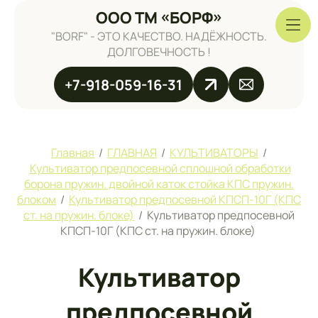
ООО ТМ «БОРФ»
"BORF" - ЭТО КАЧЕСТВО. НАДЁЖНОСТЬ.
ДОЛГОВЕЧНОСТЬ !
+7-918-059-16-31
Главная
/
ГЛАВНАЯ
/
КУЛЬТИВАТОРЫ
/
Культиватор предпосевной сплошной обработки
борона пружин. двойной каток стойка КПС пружин.
блоком
/
Культиватор предпосевной КПСП-10Г (КПС
ст. на пружин. блоке)
/
Культиватор предпосевной
КПСП-10Г (КПС ст. на пружин. блоке)
Культиватор
предпосевной